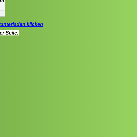
hr
unterladen klicken
r Seite: