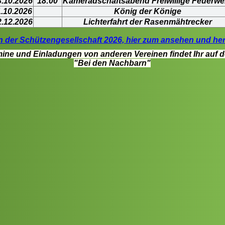
3.10.2026
18:00
Kameradschaftsabend Freiwillige Feuerwe
1.10.2026
König der Könige
2.12.2026
Lichterfahrt der Rasenmähtrecker
n der Schützengesellschaft 2026, hier zum ansehen und her
mine und Einladungen von anderen Vereinen findet Ihr auf de
"Bei den Nachbarn"