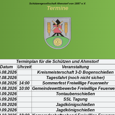
Schützengesellschaft Ahmstorf von 1887 e.V.
Termine
Terminplan für die Schützen und Ahmstorf
Datum
Uhrzeit
Veranstaltung
6.08.2026
Kreismeisterschaft 3-D Bogenschießen
2.08.2026
Tagesfahrt (noch nicht sicher)
9.08.2026
14:00
Sommerfest Freiwillige Feuerwehr
0.08.2026
10:00
Gemeindewettbewerbe Freiwillige Feuerwe
3.09.2026
Tontaubenschießen
6.09.2026
SSL Tagung
8.09.2026
Jagdkönigschießen
0.09.2026
Jagdkönigschießen