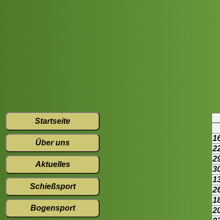
Startseite
1
Über uns
2
2
Aktuelles
3
1
Schießsport
2
1
Bogensport
2